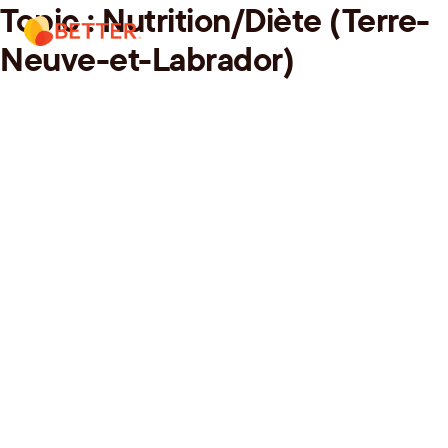
Topic :
Nutrition/Diète (Terre-
Skip
Menu.
to
Neuve-et-Labrador)
content