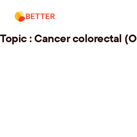
Skip
to
content
Topic :
Cancer colorectal (O